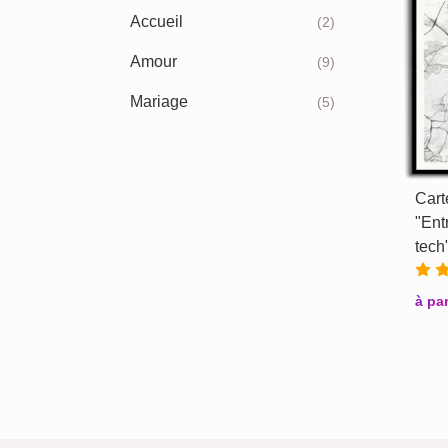
Accueil
(2)
Amour
(9)
Mariage
(5)
Cart
"Ent
tech
à par