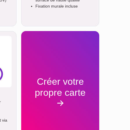
 UV)
surface de haute qualité
Fixation murale incluse
Créer votre
propre carte
r
 via