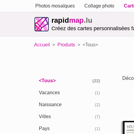
Photos mosaïques
Collage photo
Cart
rapid
map
.lu
Créez des cartes personnalisées f
Accueil
Produits
<Tous>
Décou
<Tous>
(22)
Vacances
(1)
Naissance
(2)
Villes
(7)
Pays
(1)