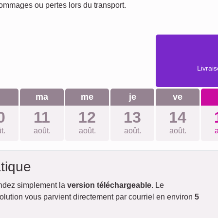
dommages ou pertes lors du transport.
Livrai
u
ma
me
je
ve
0
11
12
13
14
t.
août.
août.
août.
août.
a
tique
ndez simplement la
version téléchargeable
. Le
lution vous parvient directement par courriel en environ
5