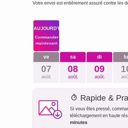
Votre envoi est entièrement assuré contre les 
AUJOURD'HUI
Commander
maintenant
ve
sa
di
l
07
08
09
1
août.
août.
août.
aoû
Rapide & Pra
Si vous êtes pressé, comma
téléchargement en haute réso
minutes