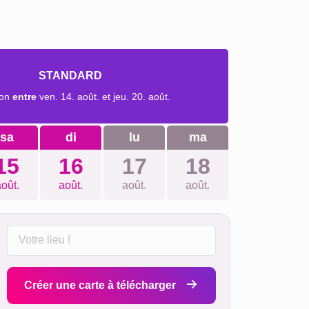
STANDARD
son
entre
ven. 14. août. et jeu. 20. août.
sa
di
lu
ma
15
16
17
18
oût.
août.
août.
août.
Créer une carte à télécharger