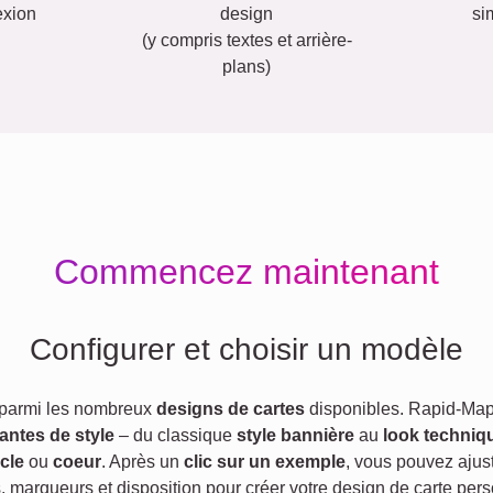
exion
design
si
(y compris textes et arrière-
plans)
Commencez maintenant
Configurer et choisir un modèle
 parmi les nombreux
designs de cartes
disponibles. Rapid-Map
iantes de style
– du classique
style bannière
au
look techniq
cle
ou
coeur
. Après un
clic sur un exemple
, vous pouvez ajust
s, marqueurs et disposition pour créer votre design de carte pers