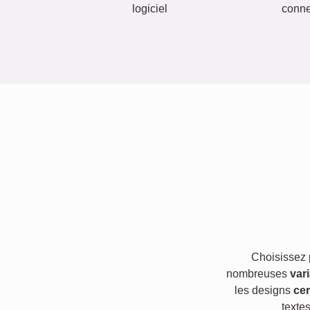
logiciel
conn
Choisissez
nombreuses
var
les designs
cer
texte