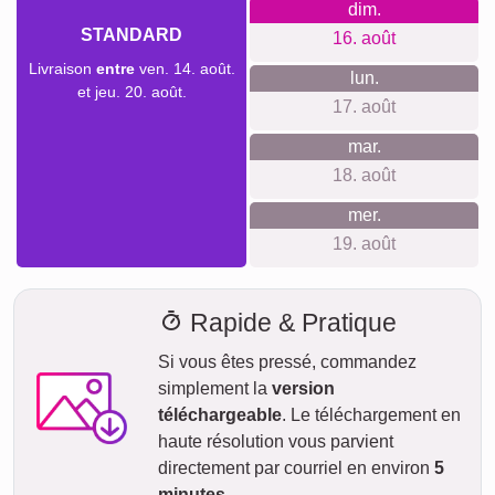
dim.
STANDARD
16. août
Livraison
entre
ven. 14. août.
lun.
et jeu. 20. août.
17. août
mar.
18. août
mer.
19. août
Rapide & Pratique
Si vous êtes pressé, commandez
simplement la
version
téléchargeable
. Le téléchargement en
haute résolution vous parvient
directement par courriel en environ
5
minutes