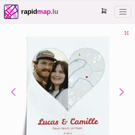
rapid
map
.lu
Previous
Next