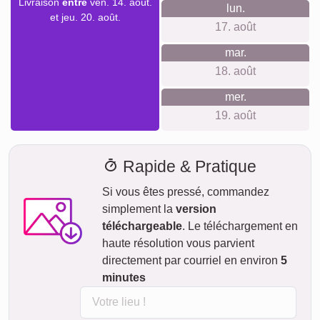
Livraison
entre
ven. 14. août.
lun.
et jeu. 20. août.
17. août
mar.
18. août
mer.
19. août
Rapide & Pratique
Si vous êtes pressé, commandez
simplement la
version
téléchargeable
. Le téléchargement en
haute résolution vous parvient
directement par courriel en environ
5
minutes