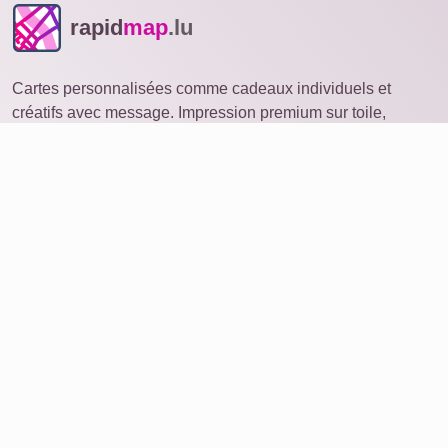
rapid
map
.lu
Cartes personnalisées comme cadeaux individuels et
créatifs avec message. Impression premium sur toile,
affiche, dibond aluminium, verre acrylique ou en
téléchargement.
Explorer
Produits
Service
Avis
À propos de nous
Supprimer les données
Contact