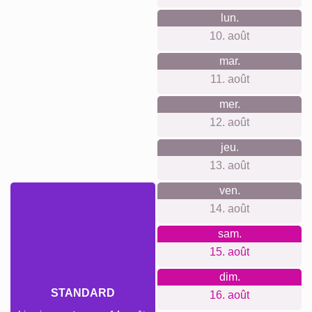
lun.
10. août
mar.
11. août
mer.
12. août
jeu.
13. août
ven.
14. août
sam.
15. août
dim.
STANDARD
16. août