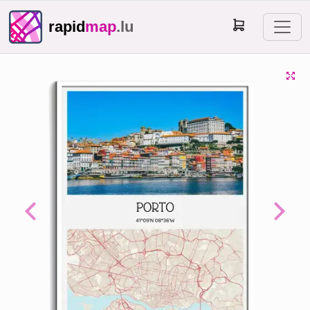
rapid
map
.lu
Previous
Next