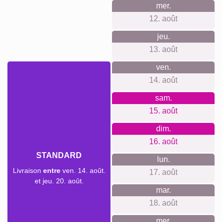
mer.
12. août
jeu.
13. août
ven.
14. août
sam.
15. août
dim.
16. août
STANDARD
lun.
Livraison
entre
ven. 14. août.
17. août
et jeu. 20. août.
mar.
18. août
mer.