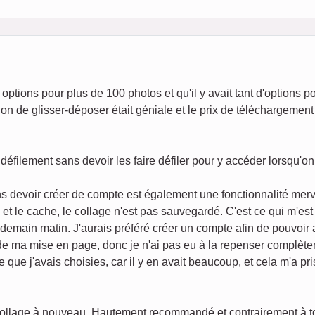
options pour plus de 100 photos et qu'il y avait tant d'options p
on de glisser-déposer était géniale et le prix de téléchargement 
défilement sans devoir les faire défiler pour y accéder lorsqu'o
s devoir créer de compte est également une fonctionnalité merv
s et le cache, le collage n'est pas sauvegardé. C'est ce qui m'es
endemain matin. J'aurais préféré créer un compte afin de pouvoir
 de ma mise en page, donc je n'ai pas eu à la repenser complèt
e que j'avais choisies, car il y en avait beaucoup, et cela m'a p
 collage à nouveau. Hautement recommandé et contrairement à tout