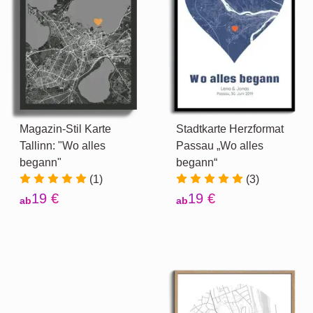
Magazin-Stil Karte
Stadtkarte Herzformat
Tallinn: "Wo alles
Passau „Wo alles
begann"
begann“
(1)
(3)
19 €
19 €
ab
ab