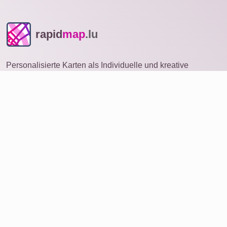
rapid
map
.lu
Personalisierte Karten als Individuelle und kreative
Geschenke mit Botschaft. Premium Druck auf Leinwand,
Poster, Alu-Dibond, Acrylglas oder als Download.
Stöbern
Produkte
Service
Bewertungen
Über uns
Daten löschen
Kontakt