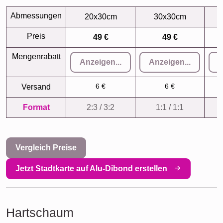
Abmessungen
20x30cm
30x30cm
Preis
49 €
49 €
Mengenrabatt
Anzeigen...
Anzeigen...
A
6 €
6 €
Versand
Format
2:3 / 3:2
1:1 / 1:1
Vergleich Preise
Jetzt Stadtkarte auf Alu-Dibond erstellen
Hartschaum