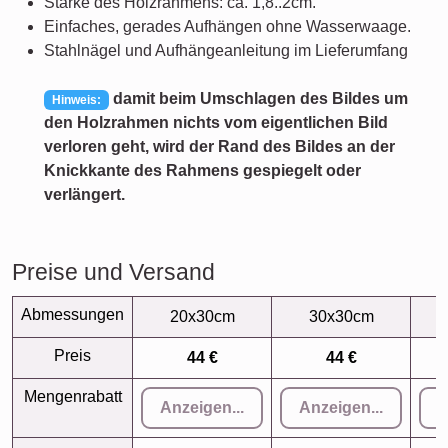
Stärke des Holzrahmens: ca. 1,8..2cm.
Einfaches, gerades Aufhängen ohne Wasserwaage.
Stahlnägel und Aufhängeanleitung im Lieferumfang
damit beim Umschlagen des Bildes um
Hinweis:
den Holzrahmen nichts vom eigentlichen Bild
verloren geht, wird der Rand des Bildes an der
Knickkante des Rahmens gespiegelt oder
verlängert.
Preise und Versand
Abmessungen
20x30cm
30x30cm
Preis
44 €
44 €
Mengenrabatt
Anzeigen...
Anzeigen...
A