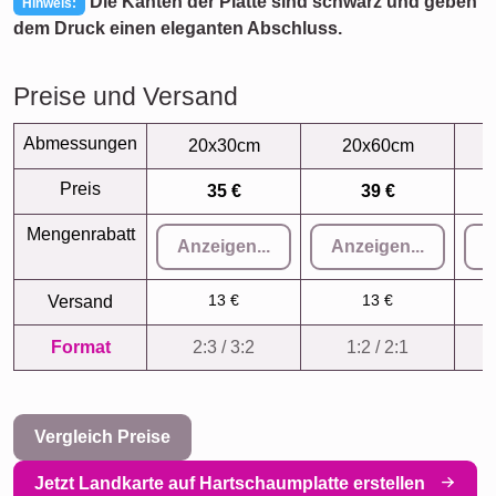
Die Kanten der Platte sind schwarz und geben
Hinweis:
dem Druck einen eleganten Abschluss.
Preise und Versand
Abmessungen
20x30cm
20x60cm
Preis
35 €
39 €
Mengenrabatt
Anzeigen...
Anzeigen...
A
13 €
13 €
Versand
Format
2:3 / 3:2
1:2 / 2:1
Vergleich Preise
Jetzt Landkarte auf Hartschaumplatte erstellen