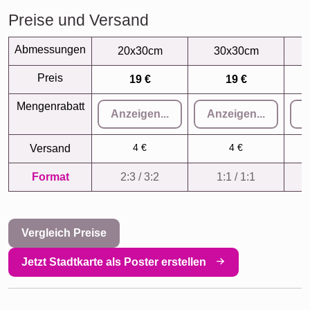
Preise und Versand
Abmessungen
20x30cm
30x30cm
Preis
19 €
19 €
Mengenrabatt
Anzeigen...
Anzeigen...
A
4 €
4 €
Versand
Format
2:3 / 3:2
1:1 / 1:1
Vergleich Preise
Jetzt Stadtkarte als Poster erstellen