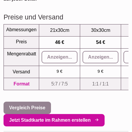
Preise und Versand
Abmessungen
21x30cm
30x30cm
Preis
46 €
54 €
Mengenrabatt
Anzeigen...
Anzeigen...
A
9 €
9 €
Versand
Format
5:7 / 7:5
1:1 / 1:1
Vergleich Preise
Jetzt Stadtkarte im Rahmen erstellen