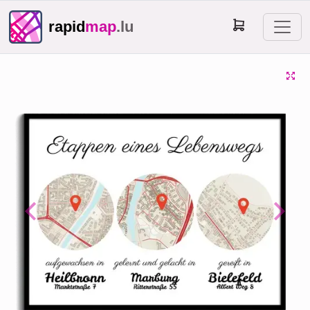
rapid
map
.lu
Previous
Next