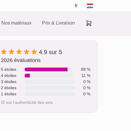
fr
Nos matériaux
Prix & Livraison
4.9 sur 5
2026 évaluations
5 étoiles
89 %
4 étoiles
11 %
3 étoiles
0 %
2 étoiles
0 %
1 étoiles
0 %
sur l'authenticité des avis