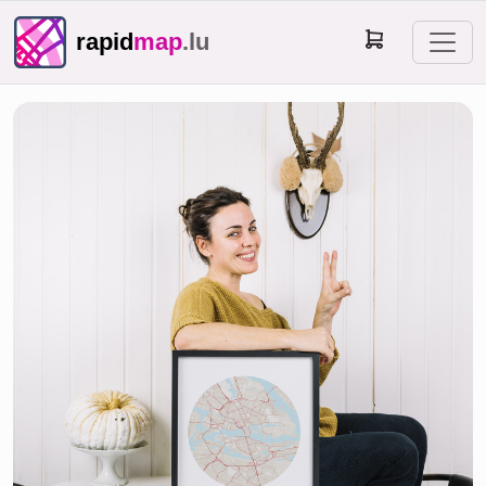
rapid
map
.lu